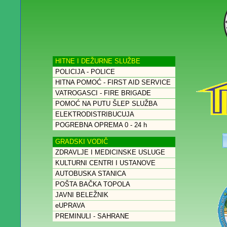
HITNE I DEŽURNE SLUŽBE
POLICIJA - POLICE
HITNA POMOĆ - FIRST AID SERVICE
VATROGASCI - FIRE BRIGADE
POMOĆ NA PUTU ŠLEP SLUŽBA
ELEKTRODISTRIBUCUJA
POGREBNA OPREMA 0 - 24 h
GRADSKI VODIČ
ZDRAVLJE I MEDICINSKE USLUGE
KULTURNI CENTRI I USTANOVE
AUTOBUSKA STANICA
POŠTA BAČKA TOPOLA
JAVNI BELEŽNIK
eUPRAVA
PREMINULI - SAHRANE