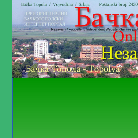
Nezavisni / Független / Independent Website -Sajt nije pod fi